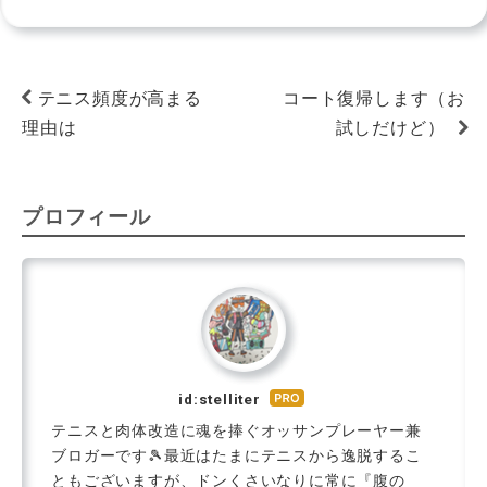
テニス頻度が高まる
コート復帰します（お
理由は
試しだけど）
プロフィール
id:stelliter
はて
なブ
テニスと肉体改造に魂を捧ぐオッサンプレーヤー兼
ログ
ブロガーです🎾最近はたまにテニスから逸脱するこ
Pro
ともございますが、ドンくさいなりに常に『腹の